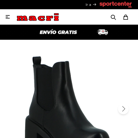
Ir a
