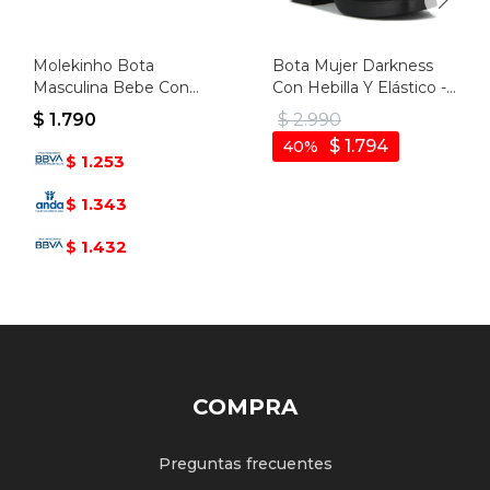
Molekinho Bota
Bota Mujer Darkness
Masculina Bebe Con
Con Hebilla Y Elástico -
Velcro Y Detalle - Cafe-
Negro
$
1.790
$
2.990
negro
$
1.794
40
1.253
$
1.343
$
1.432
$
COMPRA
Preguntas frecuentes