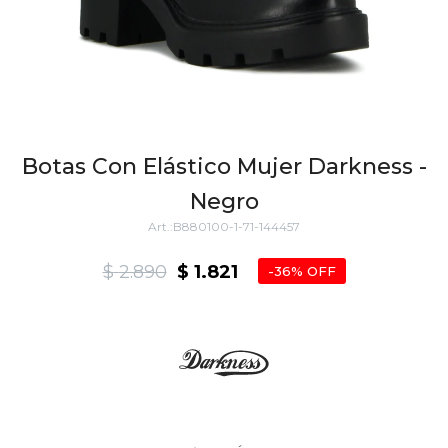
Botas Con Elástico Mujer Darkness -
Negro
B880100-1-71-144457
$
2.890
$
1.821
36