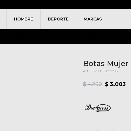
HOMBRE
DEPORTE
MARCAS
Botas Mujer
11929-85-122898
$
4.290
$
3.003