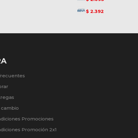
2.392
$
RA
frecuentes
rar
tregas
e cambio
ndiciones Promociones
diciones Promoción 2x1