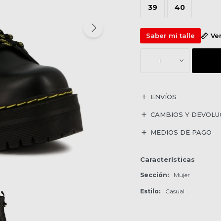
39
40
Saber mi talle
Ve
1
ENVÍOS
CAMBIOS Y DEVOLU
MEDIOS DE PAGO
Características
Sección
Mujer
Estilo
Casual