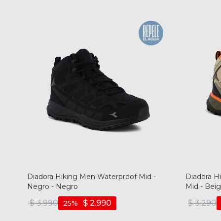
Diadora Hiking Men Waterproof Mid -
Diadora H
Negro - Negro
Mid - Bei
$
3.990
$
2.990
$
3.290
25