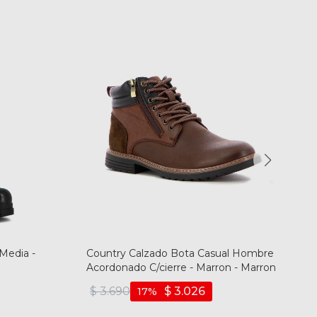
Media -
Country Calzado Bota Casual Hombre
Acordonado C/cierre - Marron - Marron
$
3.690
$
3.026
17