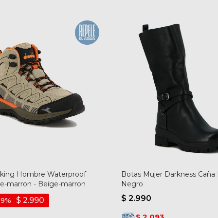
iking Hombre Waterproof
Botas Mujer Darkness Caña 
ge-marron - Beige-marron
Negro
$
2.990
$
2.990
9
2.093
$