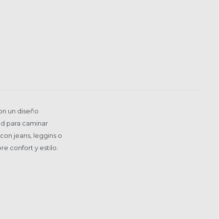
on un diseño
ad para caminar
 con jeans, leggins o
e confort y estilo.