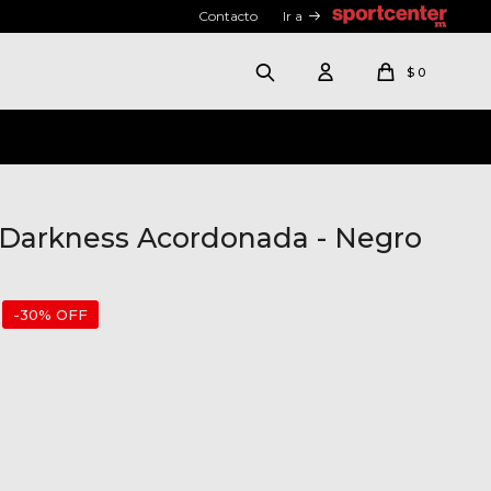
Contacto
Ir a
$
0
 Darkness Acordonada - Negro
30