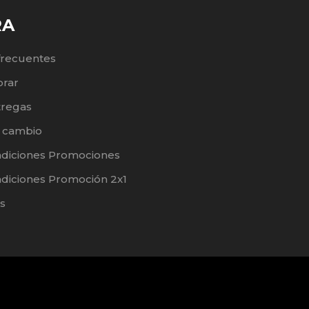
RA
frecuentes
rar
tregas
e cambio
ndiciones Promociones
diciones Promoción 2x1
s