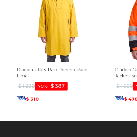
Diadora Utility Rain Poncho Race -
Diadora Ga
Lima
Jacket Iso
Naranja
$
1.290
$
387
$
1.990
70
310
47
$
$