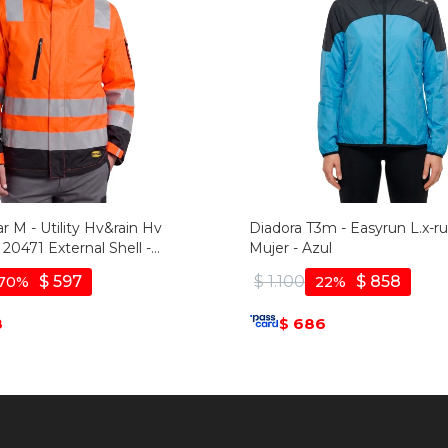
r M - Utility Hv&rain Hv
Diadora T3m - Easyrun L.x-ru
 20471 External Shell -
Mujer - Azul
$
597
$
1.100
$
858
70
22
8
686
$