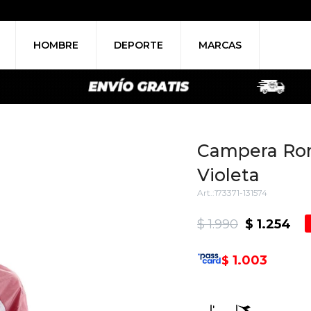
HOMBRE
DEPORTE
MARCAS
Campera Rom
Violeta
173371-131574
$
1.990
$
1.254
1.003
$