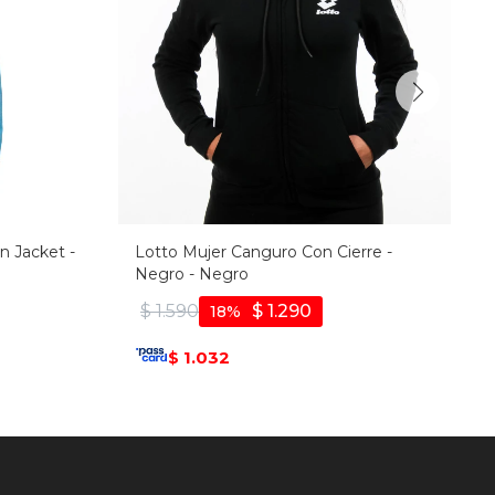
n Jacket -
Lotto Mujer Canguro Con Cierre -
Negro - Negro
$
1.590
$
1.290
18
1.032
$