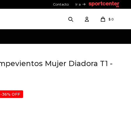
Contacto
Ir a
$
0
pevientos Mujer Diadora T1 -
36