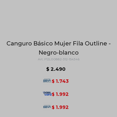
Canguro Básico Mujer Fila Outline -
Negro-blanco
F12L00882-312-154346
$
2.490
1.743
$
1.992
$
1.992
$