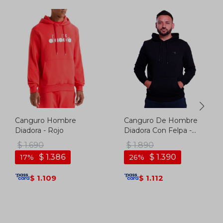
Canguro Hombre
Canguro De Hombre
Diadora - Rojo
Diadora Con Felpa -
Negro
$
1.690
$
1.890
$
1.386
$
1.390
17
26
1.109
1.112
$
$