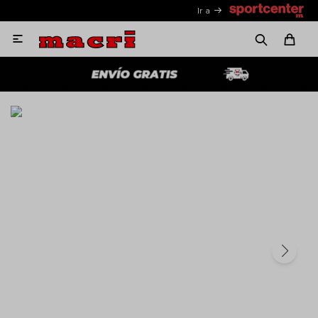
Ir a
