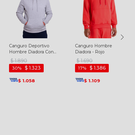
Canguro Deportivo
Canguro Hombre
Hombre Diadora Con
Diadora - Rojo
Felpa - Gris Melange
$
1.890
$
1.690
$
1.323
$
1.386
30
17
1.058
1.109
$
$