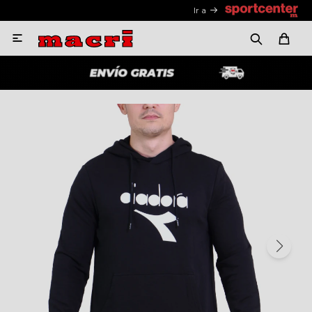
Ir a
