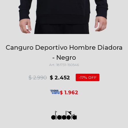
Canguro Deportivo Hombre Diadora
- Negro
181731-150546
$
2.990
$
2.452
17
1.962
$