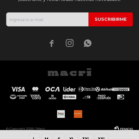
SUSCRIBIRME



© Copyright 2026 / Macri
L
M
S
XL
3XL
XXL