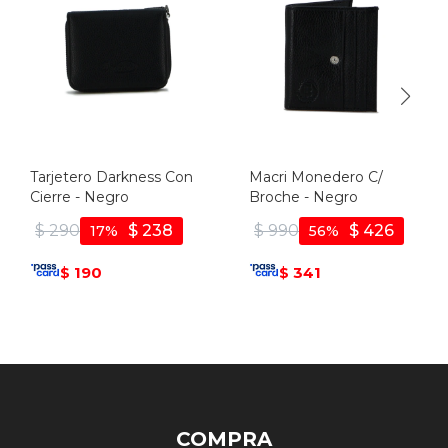
Tarjetero Darkness Con
Macri Monedero C/
Cierre - Negro
Broche - Negro
$
290
$
238
$
990
$
426
17
56
190
341
$
$
COMPRA