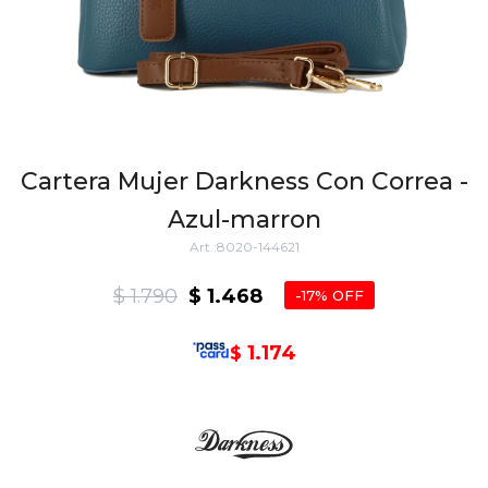
Cartera Mujer Darkness Con Correa -
Azul-marron
8020-144621
$
1.790
$
1.468
17
1.174
$