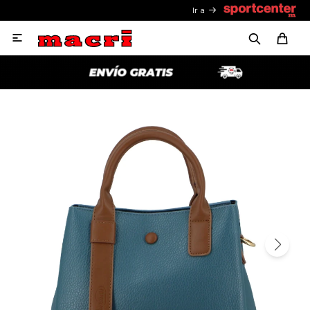
Ir a
