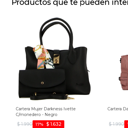
Productos que te pueden inte
Cartera Mujer Darkness Ivette
Cartera Da
C/monedero - Negro
$
1.990
$
1.632
$
1.990
17