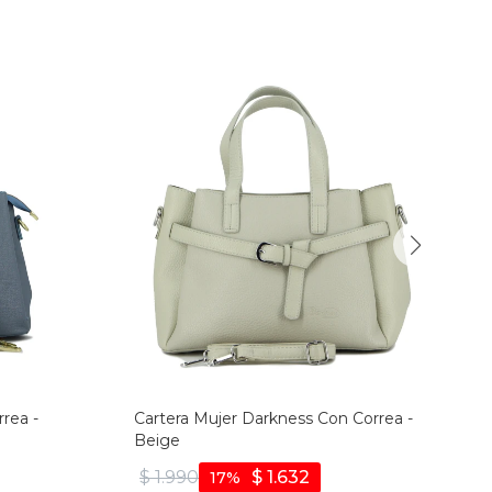
rea -
Cartera Mujer Darkness Con Correa -
Beige
$
1.990
$
1.632
17