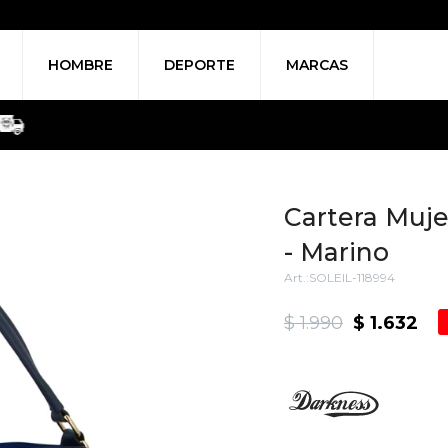
HOMBRE
DEPORTE
MARCAS
Cartera Muje
- Marino
SOLEIL-118994
$
1.990
$
1.632