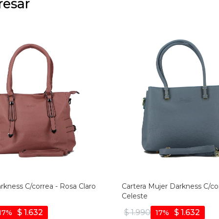
resar
rkness C/correa - Rosa Claro
Cartera Mujer Darkness C/cor
Celeste
$
1.632
$
1.990
$
1.632
17
17