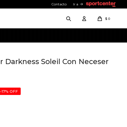
Contacto
Ir a
$
0
r Darkness Soleil Con Neceser
17