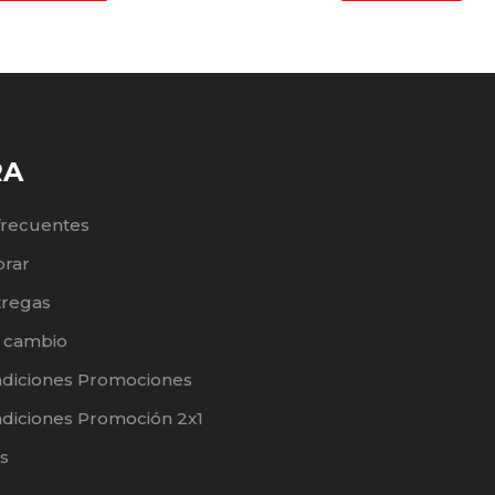
RA
frecuentes
rar
tregas
e cambio
ndiciones Promociones
diciones Promoción 2x1
s