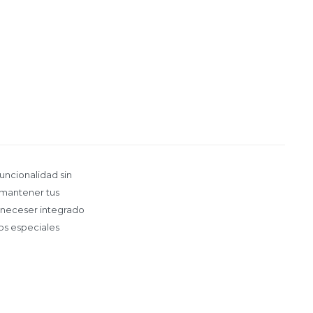
funcionalidad sin
a mantener tus
e neceser integrado
los especiales