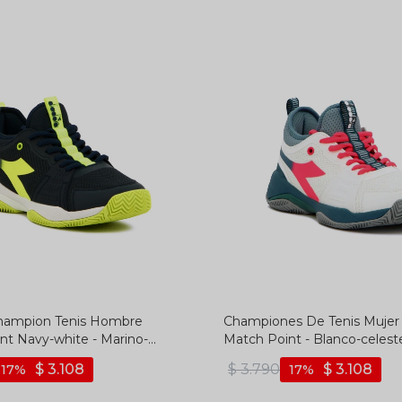
hampion Tenis Hombre
Championes De Tenis Mujer
nt Navy-white - Marino-
Match Point - Blanco-celest
$
3.108
$
3.790
$
3.108
17
17