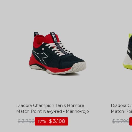
Diadora Champion Tenis Hombre
Diadora C
Match Point Navy-red - Marino-rojo
Match Poi
blanco
$
3.790
$
3.108
$
3.790
17