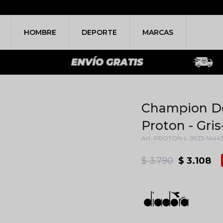
HOMBRE
DEPORTE
MARCAS
Champion De
Proton - Gris
PROTON-L-3923-1444
$
3.790
$
3.108