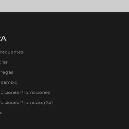
RA
frecuentes
rar
tregas
e cambio
ndiciones Promociones
diciones Promoción 2x1
s