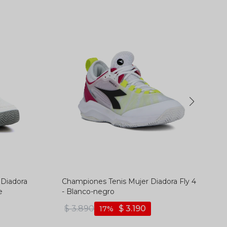
 Diadora
Championes Tenis Mujer Diadora Fly 4
e
- Blanco-negro
$
3.890
$
3.190
17