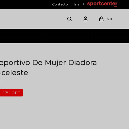
Contacto
Ir a
$
0
portivo De Mujer Diadora
-celeste
35
17