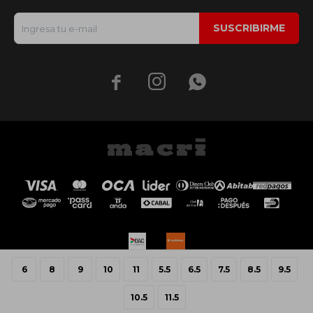
SUSCRIBIRME



6
8
9
10
11
5.5
6.5
7.5
8.5
9.5
© Copyright 2026 / Macri
10.5
11.5