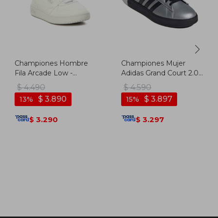
Championes Hombre
Championes Mujer
Fila Arcade Low -
Adidas Grand Court 2.0 -
Blanco
Plata-negro
$
4.490
$
4.590
$
3.890
$
3.897
13
15
3.290
3.297
$
$