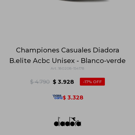
Championes Casuales Diadora
B.elite Acbc Unisex - Blanco-verde
180208-154178
$
4.790
$
3.928
17
3.328
$