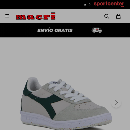
Ir a
