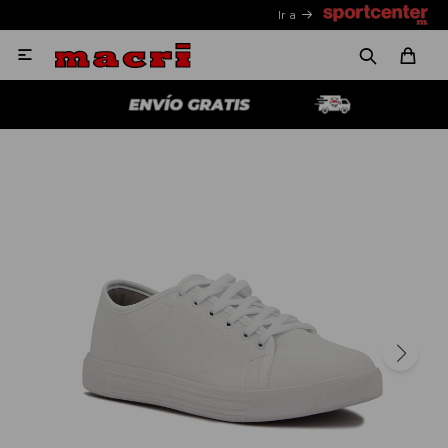
Ir a
