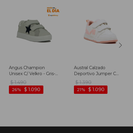
Angus Champion
Austral Calzado
Unisex C/ Velkro - Gris-
Deportivo Jumper C
marino
Niño/a Con Velcro -
$
1.490
$
1.390
Blanco-rosa Claro
$
1.090
$
1.090
26
21