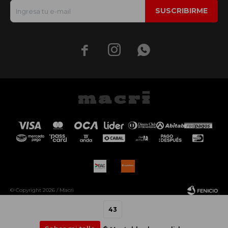
SUSCRIBIRME



© Copyright 2026 / Macri
43