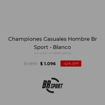
Championes Casuales Hombre Br
Sport - Blanco
2263.103-13958-126096
$
1.890
$
1.096
42