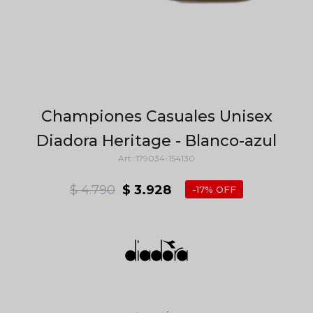
Championes Casuales Unisex
Diadora Heritage - Blanco-azul
179034-154130
$
4.790
$
3.928
17