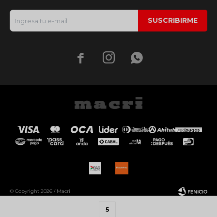
SUSCRIBIRME



© Copyright 2026 / Macri
5