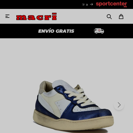
Ir a
