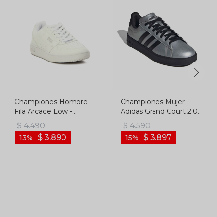
Championes Hombre
Championes Mujer
Fila Arcade Low -
Adidas Grand Court 2.0 -
Blanco
Plata-negro
$
4.490
$
4.590
$
3.890
$
3.897
13
15