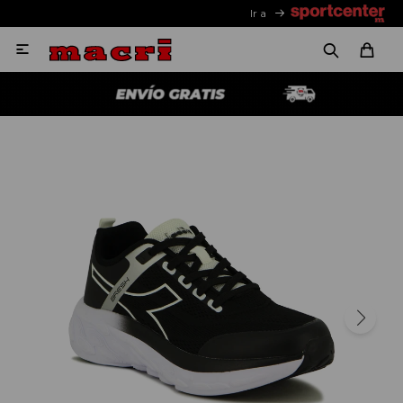
Ir a
