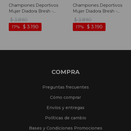
Championes Deportivos
Championes Deportivos
Mujer Diadora Bresh -
Mujer Diadora Bresh -
Bordo
Blanco
$
3.890
$
3.890
$
3.190
$
3.190
17
17
COMPRA
Preguntas frecuentes
Cómo comprar
Envíos y entregas
Políticas de cambio
Bases y Condiciones Promociones