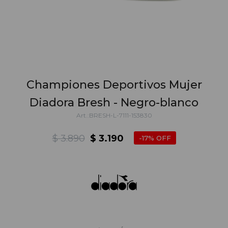
Championes Deportivos Mujer
Diadora Bresh - Negro-blanco
BRESH-L-7111-153830
$
3.890
$
3.190
17