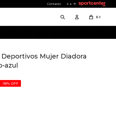
Contacto
Ir a
$
0
Deportivos Mujer Diadora
o-azul
18