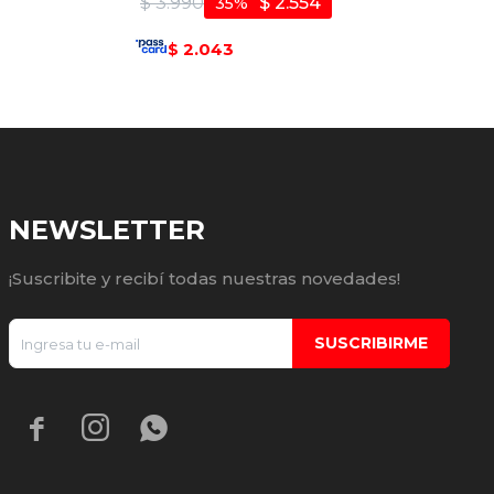
$
3.990
$
2.554
35
2.043
$
NEWSLETTER
¡Suscribite y recibí todas nuestras novedades!
SUSCRIBIRME


