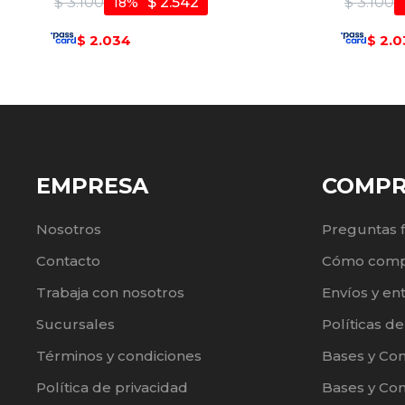
$
3.100
$
2.542
$
3.100
18
2.034
2.0
$
$
EMPRESA
COMP
Nosotros
Preguntas 
Contacto
Cómo comp
Trabaja con nosotros
Envíos y en
Sucursales
Políticas d
Términos y condiciones
Bases y Co
Política de privacidad
Bases y Con