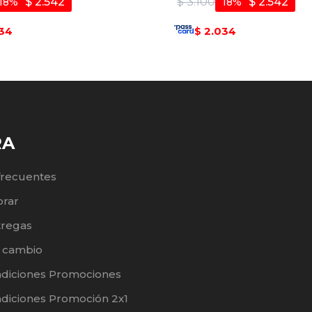
$
2.542
$
3.100
$
2.542
18
18
34
2.034
$
RA
frecuentes
rar
tregas
e cambio
ndiciones Promociones
diciones Promoción 2x1