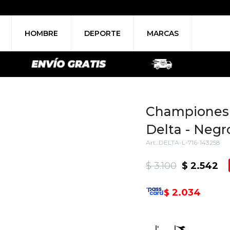
HOMBRE
DEPORTE
MARCAS
Championes 
Delta - Negr
DELTA-L-716-143258
$
3.100
$
2.542
2.034
$