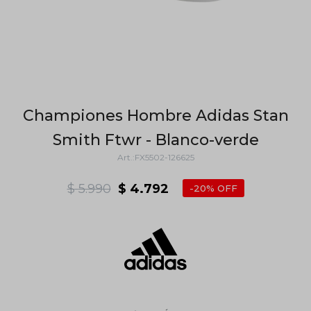
Championes Hombre Adidas Stan
Smith Ftwr - Blanco-verde
FX5502-126625
$
5.990
$
4.792
20