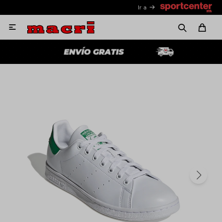
Ir a
