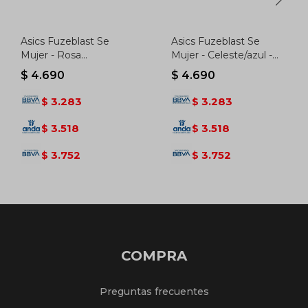
Asics Fuzeblast Se
Asics Fuzeblast Se
Mujer - Rosa
Mujer - Celeste/azul -
Claro/purpura - Rosa
Celeste-azul
$
4.690
$
4.690
Claro-purpura
3.283
3.283
$
$
3.518
3.518
$
$
3.752
3.752
$
$
COMPRA
Preguntas frecuentes