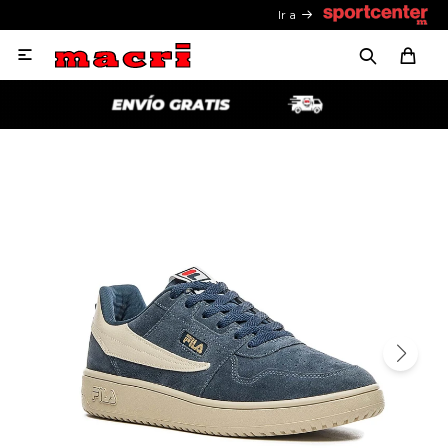
Ir a
