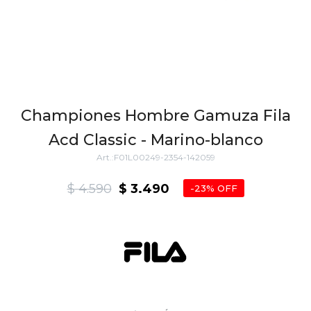
Championes Hombre Gamuza Fila
Acd Classic - Marino-blanco
F01L00249-2354-142059
$
4.590
$
3.490
23