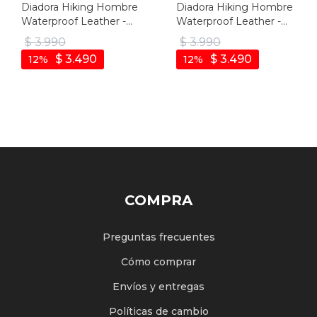
Diadora Hiking Hombre
Diadora Hiking Hombre
Waterproof Leather -
Waterproof Leather -
Negro - Negro
Marron Oscuro - Marron
$
3.990
$
3.990
Oscuro
$
3.490
$
3.490
12
12
COMPRA
Preguntas frecuentes
Cómo comprar
Envíos y entregas
Políticas de cambio