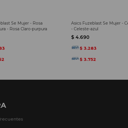
blast Se Mujer - Rosa
Asics Fuzeblast Se Mujer - C
ura - Rosa Claro-purpura
- Celeste-azul
$
4.690
83
3.283
$
52
3.752
$
RA
frecuentes