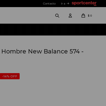
Contacto
Ir a
$
0
Hombre New Balance 574 -
14