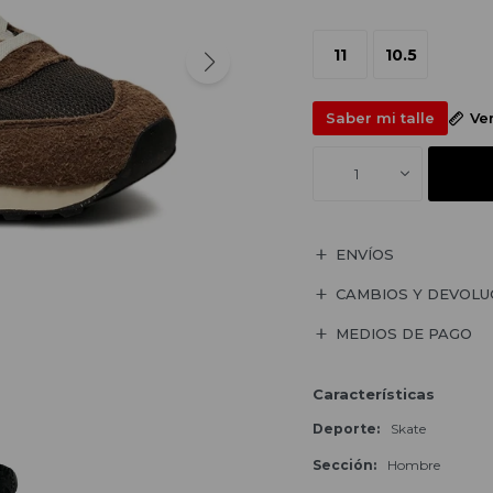
11
10.5
Saber mi talle
Ve
1
ENVÍOS
CAMBIOS Y DEVOLU
MEDIOS DE PAGO
Características
Deporte
Skate
Sección
Hombre