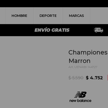
HOMBRE
DEPORTE
MARCAS
Championes 
Marron
U574RBI-144727
$
5.590
$
4.752