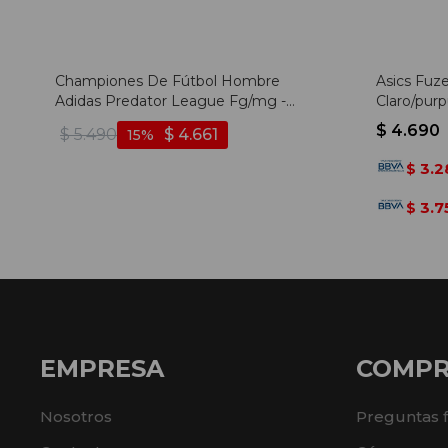
Championes De Fútbol Hombre
Asics Fuze
Adidas Predator League Fg/mg -
Claro/purp
Blanco-rosado
$
4.690
$
5.490
$
4.661
15
3.2
$
3.7
$
EMPRESA
COMP
Nosotros
Preguntas 