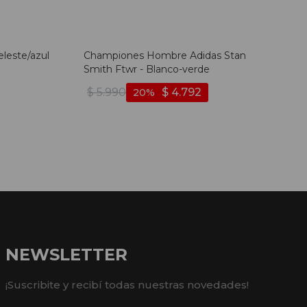
eleste/azul
Championes Hombre Adidas Stan
Smith Ftwr - Blanco-verde
$
5.990
$
4.792
20
NEWSLETTER
¡Suscribite y recibí todas nuestras novedades!