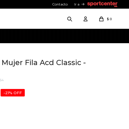
Contacto
Ir a
$
0
ujer Fila Acd Classic -
64
21