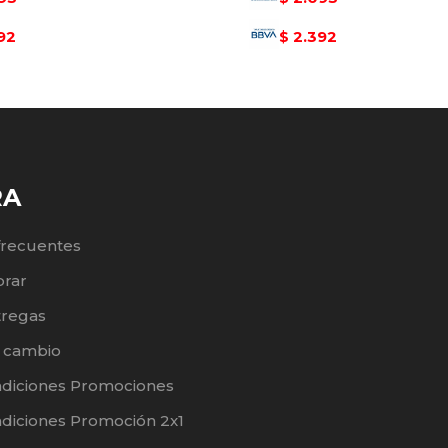
92
2.392
$
RA
frecuentes
rar
tregas
e cambio
ndiciones Promociones
diciones Promoción 2x1