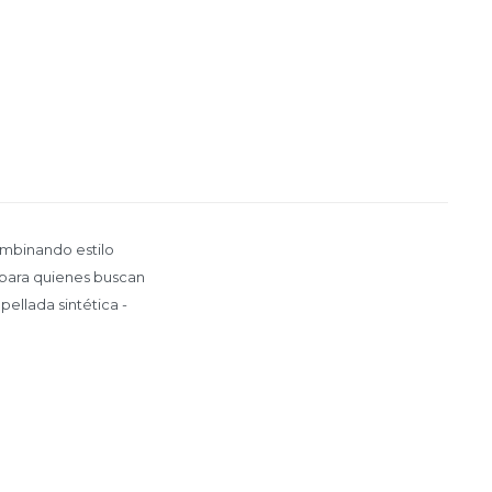
ombinando estilo
l para quienes buscan
pellada sintética -