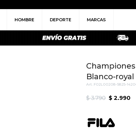
HOMBRE
DEPORTE
MARCAS
Championes M
Blanco-royal
F02L00208-5825-1420
$
3.790
$
2.990