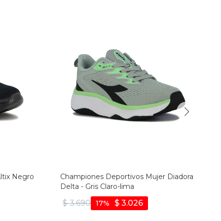
ltix Negro
Championes Deportivos Mujer Diadora
Delta - Gris Claro-lima
$
3.690
$
3.026
17