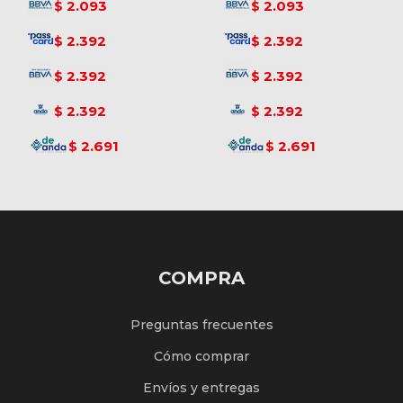
2.093
2.093
$
$
2.392
2.392
$
$
2.392
2.392
$
$
2.392
2.392
$
$
2.691
2.691
$
$
COMPRA
Preguntas frecuentes
Cómo comprar
Envíos y entregas