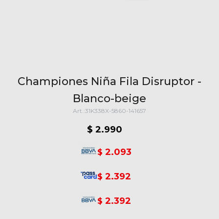
Championes Niña Fila Disruptor -
Blanco-beige
31K338X-5860-141657
$
2.990
2.093
$
2.392
$
2.392
$