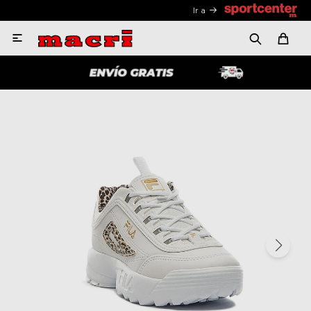
Ir a
