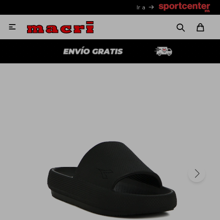
Ir a
