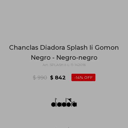
Chanclas Diadora Splash Ii Gomon
Negro - Negro-negro
SPLASH II-L-11-142016
$
990
$
842
14