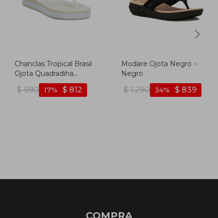
Chanclas Tropical Brasil
Modare Ojota Negro -
Ojota Quadradiha
Negro
Flattaform De Mujer -
$
990
$
812
$
1.290
$
839
17
34
Blanco - Blanco
COMPRA