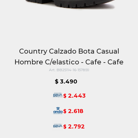
Country Calzado Bota Casual
Hombre C/elastico - Cafe - Cafe
BB25114-16-157859
$
3.490
2.443
$
2.618
$
2.792
$