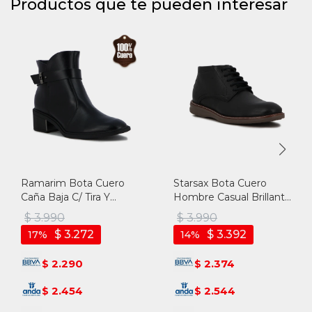
Productos que te pueden interesar
Ramarim Bota Cuero
Starsax Bota Cuero
Caña Baja C/ Tira Y
Hombre Casual Brillante
Aplique - Negro
Acordonada - Negro -
$
3.990
$
3.990
Negro
$
3.272
$
3.392
17
14
2.290
2.374
$
$
2.454
2.544
$
$