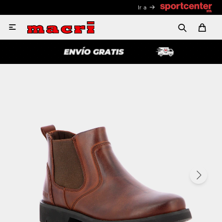
Ir a
