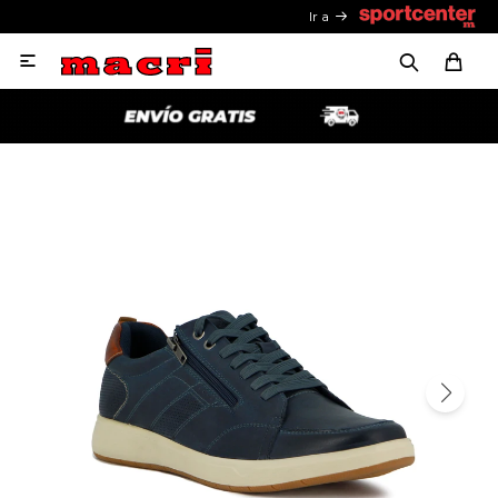
Ir a
