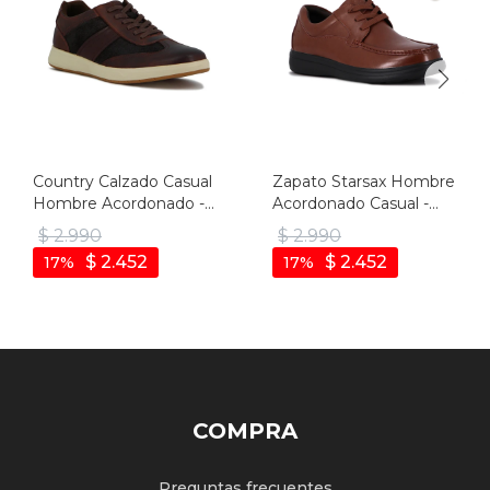
Country Calzado Casual
Zapato Starsax Hombre
Hombre Acordonado -
Acordonado Casual -
Cafe - Cafe
Tan - Tan
$
2.990
$
2.990
$
2.452
$
2.452
17
17
COMPRA
Preguntas frecuentes