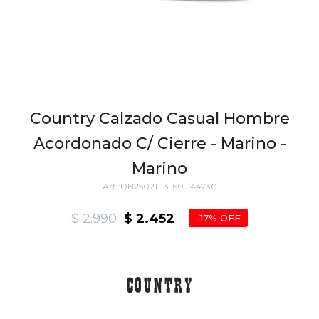
Country Calzado Casual Hombre
Acordonado C/ Cierre - Marino -
Marino
DB250211-3-60-144730
$
2.990
$
2.452
17