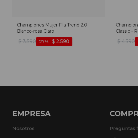
Championes Mujer Fila Trend 2.0 -
Champione
Blanco-rosa Claro
Classic - 
$
3.590
$
2.590
$
4.590
27
EMPRESA
COMP
Nosotros
Preguntas 