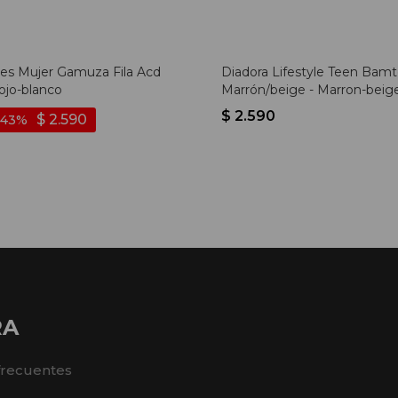
s Mujer Gamuza Fila Acd
Diadora Lifestyle Teen Bamt
Rojo-blanco
Marrón/beige - Marron-beig
$
2.590
$
2.590
43
RA
frecuentes