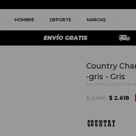
HOMBRE
DEPORTE
MARCAS
Country Cha
-gris - Gris
CORCOVADO-M-39-14
$
3.490
$
2.618