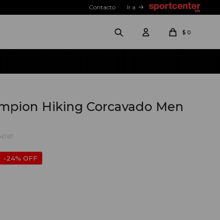
Contacto
Ir a
$
0
mpion Hiking Corcavado Men
4767
24