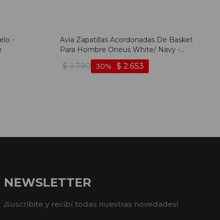
elo -
Avia Zapatillas Acordonadas De Basket
e
Para Hombre Oneus White/ Navy -
Blanco-marino
$
3.790
$
2.653
30
NEWSLETTER
¡Suscribite y recibí todas nuestras novedades!