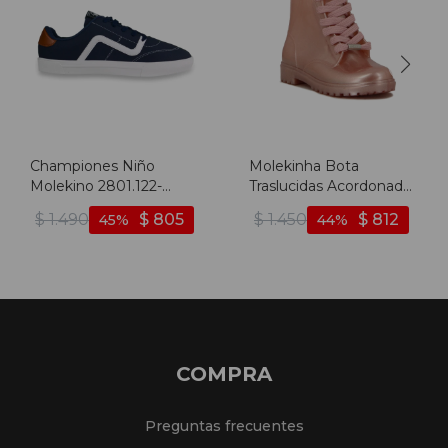
Championes Niño
Molekinha Bota
Molekino 2801.122-
Traslucidas Acordonadas
18110 - Marino-blanco
- Rosado-perla
$
1.490
$
805
$
1.450
$
812
45
44
COMPRA
Preguntas frecuentes