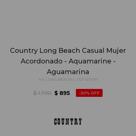
Country Long Beach Casual Mujer
Acordonado - Aquamarine -
Aguamarina
LONG BEACH-L-203-127099
$
1.790
$
895
50