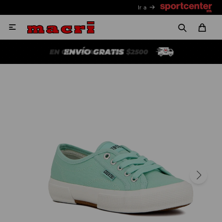
Ir a
