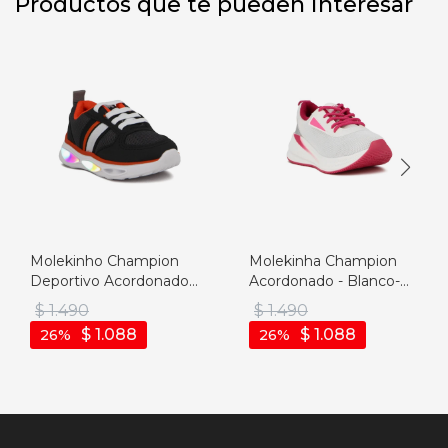
Productos que te pueden interesar
Molekinho Champion
Molekinha Champion
Deportivo Acordonado
Acordonado - Blanco-
Neg/gra - Negro-grafito
blanco
$
1.490
$
1.490
$
1.088
$
1.088
26
26