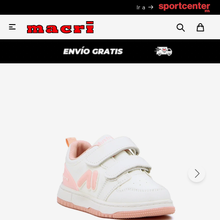
Ir a
