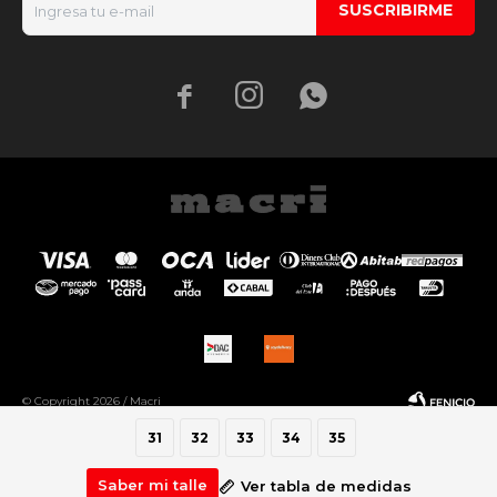
SUSCRIBIRME



© Copyright 2026 / Macri
31
32
33
34
35
Saber mi talle
Ver tabla de medidas