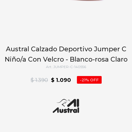
Austral Calzado Deportivo Jumper C
Niño/a Con Velcro - Blanco-rosa Claro
JUMPER-C-140556
$
1.390
$
1.090
21