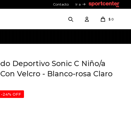
Contacto
Ir a
$
0
ado Deportivo Sonic C Niño/a
on Velcro - Blanco-rosa Claro
24