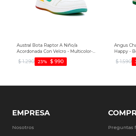
Austral Bota Raptor A Niño/a
Angus Ch
Acordonada Con Velcro - Multicolor-
Happy - B
amarillo
$
1.290
$
990
$
1.590
23
EMPRESA
COMP
Nosotros
Preguntas 