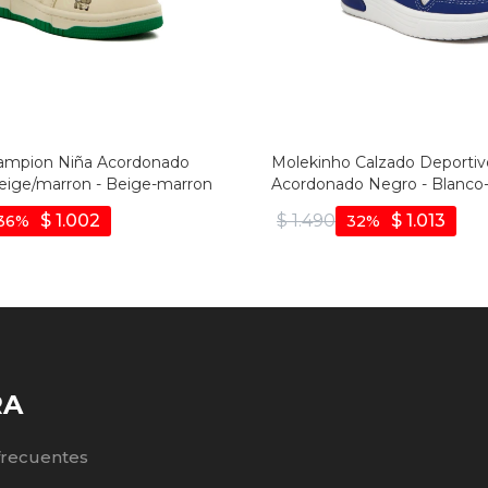
ampion Niña Acordonado
Molekinho Calzado Deportiv
eige/marron - Beige-marron
Acordonado Negro - Blanco-
$
1.002
$
1.490
$
1.013
36
32
RA
frecuentes