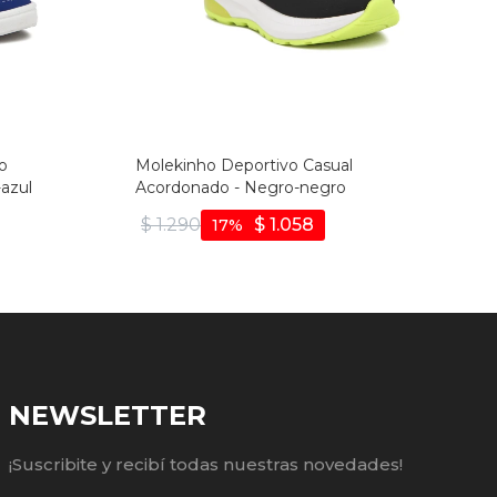
o
Molekinho Deportivo Casual
azul
Acordonado - Negro-negro
$
1.290
$
1.058
17
NEWSLETTER
¡Suscribite y recibí todas nuestras novedades!