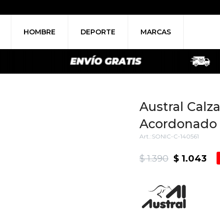
HOMBRE
DEPORTE
MARCAS
Austral Calz
Acordonado C
SONIC-C-140561
$
1.390
$
1.043