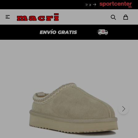
Ir a
