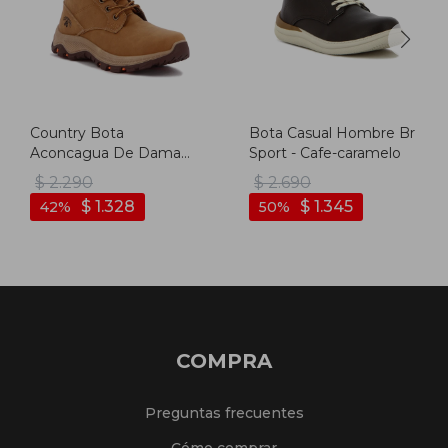
Country Bota
Bota Casual Hombre Br
Aconcagua De Dama
Sport - Cafe-caramelo
Acordonada - Camel -
$
2.290
$
2.690
Camel
$
1.328
$
1.345
42
50
COMPRA
Preguntas frecuentes