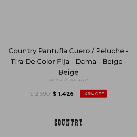
Country Pantufla Cuero / Peluche -
Tira De Color Fija - Dama - Beige -
Beige
UR606-10-158592
$
2.690
$
1.426
46