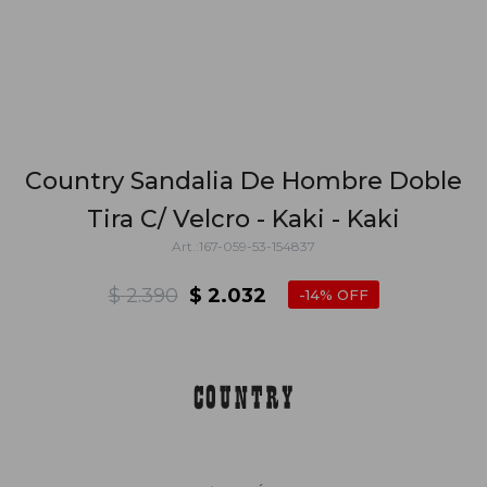
Country Sandalia De Hombre Doble
Tira C/ Velcro - Kaki - Kaki
167-059-53-154837
$
2.390
$
2.032
14