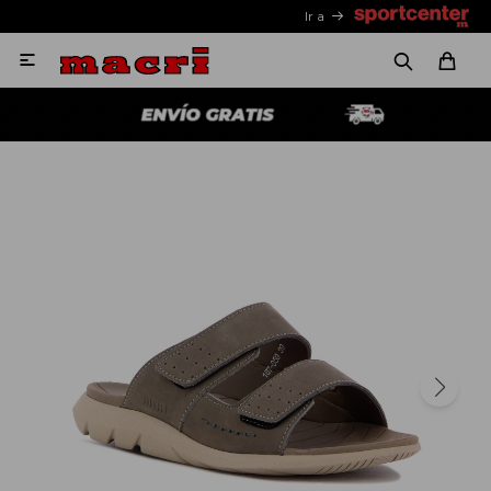
Ir a
