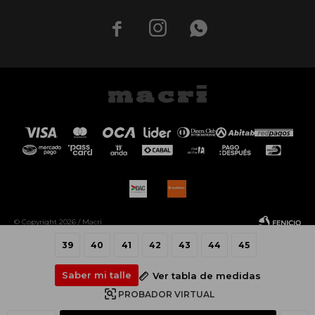



© Copyright 2026 / Macri
39
40
41
42
43
44
45
Saber mi talle
Ver tabla de medidas
PROBADOR VIRTUAL