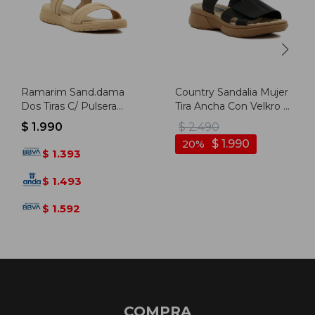
Ramarim Sand.dama
Country Sandalia Mujer
Dos Tiras C/ Pulsera
Tira Ancha Con Velkro Y
Elástica S/baja -
Pulsera - Negro
$
1.990
$
2.490
Almendra
$
1.990
20
1.393
$
1.493
$
1.592
$
COMPRA