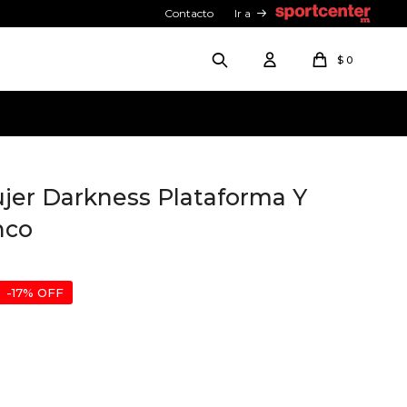
Contacto
Ir a
$
0
jer Darkness Plataforma Y
nco
17