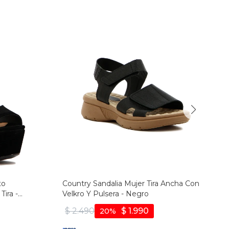
to
Country Sandalia Mujer Tira Ancha Con
Tira -
Velkro Y Pulsera - Negro
$
2.490
$
1.990
20