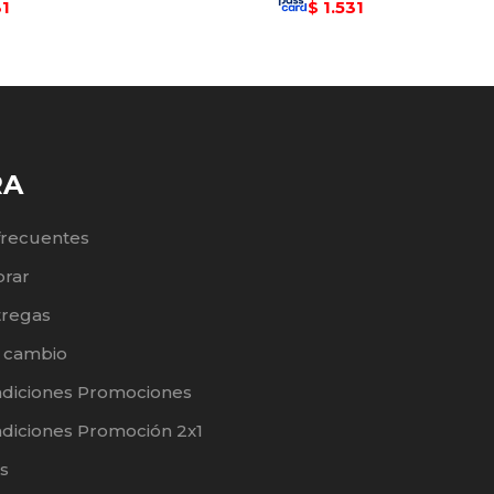
31
1.531
$
RA
frecuentes
rar
tregas
e cambio
ndiciones Promociones
diciones Promoción 2x1
s