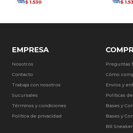
1.530
1.5
$
$
EMPRESA
COMP
Nosotros
Preguntas 
Contacto
Cómo comp
Trabaja con nosotros
Envíos y en
Sucursales
Políticas d
Términos y condiciones
Bases y Co
Política de privacidad
Bases y Con
BR Sneaker