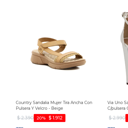
Country Sandalia Mujer Tira Ancha Con
Via Uno Sa
Pulsera Y Velcro - Beige
C/pulsera C
Blanco
$
2.390
$
1.912
$
2.990
20