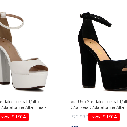
ndalia Formal T/alto
Via Uno Sandalia Formal T/al
/plataforma Alta 1 Tira -
C/pulsera C/plataforma Alta 1 
Negro
$
1.914
$
2.990
$
1.914
35
35