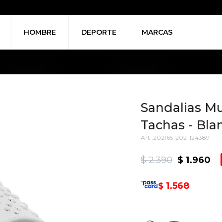
HOMBRE
DEPORTE
MARCAS
Sandalias Mu
Tachas - Bla
202165-202-124389
$
2.390
$
1.960
1.568
$