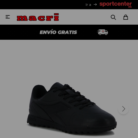
Ir a
