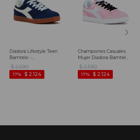
Diadora Lifestyle Teen
Championes Casuales
Bamtelo -
Mujer Diadora Bamtelo
Marino/blanco - Marino-
- Rosado
$
2.590
$
2.590
blanco
$
2.124
$
2.124
17
17