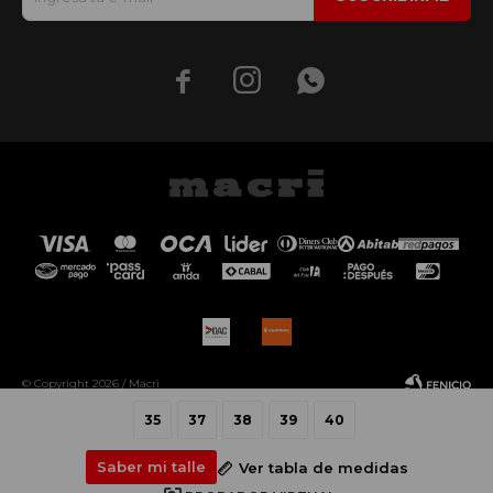



© Copyright 2026 / Macri
35
37
38
39
40
Saber mi talle
Ver tabla de medidas