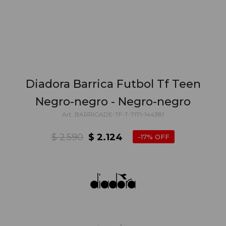
Diadora Barrica Futbol Tf Teen
Negro-negro - Negro-negro
BARRICADE-TF-T-7171-144381
$
2.590
$
2.124
17