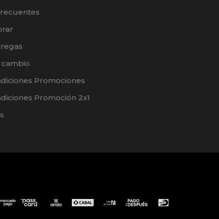
frecuentes
rar
tregas
e cambio
ndiciones Promociones
diciones Promoción 2x1
s