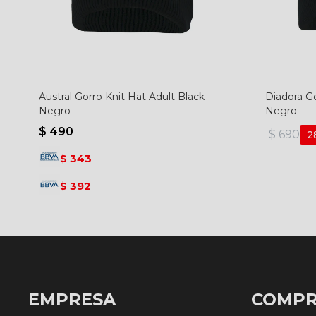
Austral Gorro Knit Hat Adult Black -
Diadora Go
Negro
Negro
$
490
$
690
2
343
$
392
$
EMPRESA
COMP