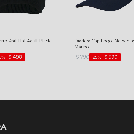
rro Knit Hat Adult Black -
Diadora Cap Logo- Navy-blac
Marino
$
490
$
790
$
590
8
25
RA