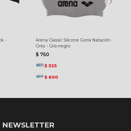
k -
Arena Classic Silicone Gorra Natación
Grey - Gris-negro
$
750
525
$
600
$
NEWSLETTER