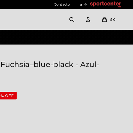
Contacto
Ir a
$
0
Fuchsia–blue-black - Azul-
5