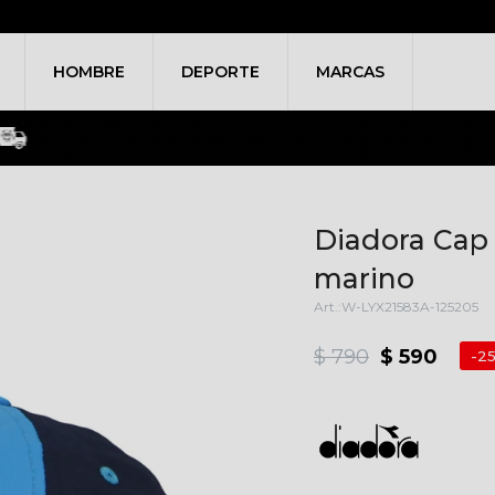
HOMBRE
DEPORTE
MARCAS
Diadora Cap 
marino
W-LYX21583A-125205
$
790
$
590
2