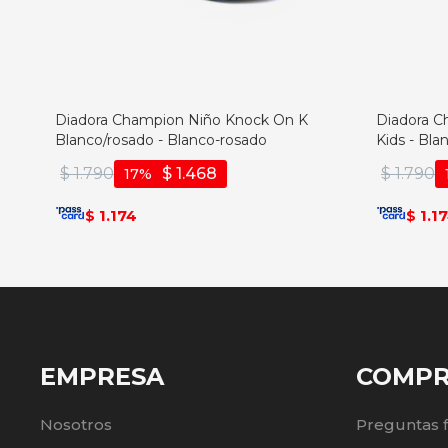
Diadora Champion Niño Knock On K
Diadora C
Blanco/rosado - Blanco-rosado
Kids - Bla
$
1.790
$
1.468
$
1.790
17
1.174
1.1
$
$
EMPRESA
COMP
Nosotros
Preguntas 