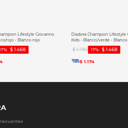
hampion Lifestyle Giovanno
Diadora Champion Lifestyle
nco/rojo - Blanco-rojo
Kids - Blanco/verde - Blanco
$
1.468
$
1.790
$
1.468
17
17
74
1.174
$
RA
frecuentes