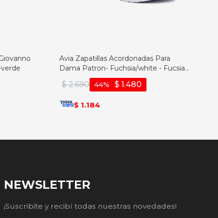
 Giovanno
Avia Zapatillas Acordonadas Para
-verde
Dama Patron- Fuchsia/white - Fucsia-
blanco
$
2.690
$
1.480
44
1.184
$
NEWSLETTER
¡Suscribite y recibí todas nuestras novedades!