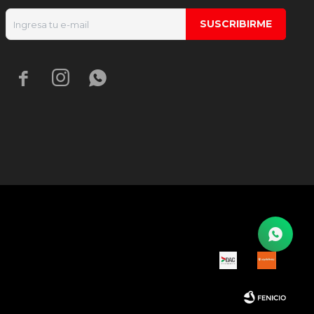
SUSCRIBIRME


