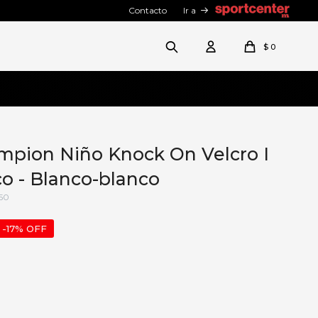
Contacto
Ir a
$
0
mpion Niño Knock On Velcro I
o - Blanco-blanco
50
17