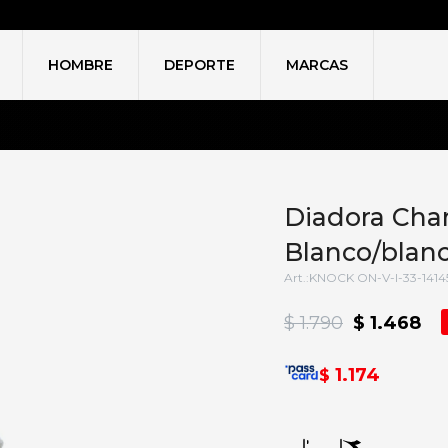
HOMBRE
DEPORTE
MARCAS
Diadora Cha
Blanco/blanc
KNOCK ON-V-I-33-1414
$
1.790
$
1.468
1.174
$