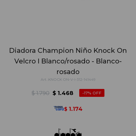
Diadora Champion Niño Knock On
Velcro I Blanco/rosado - Blanco-
rosado
KNOCK ON-V-I-312-141449
$
1.790
$
1.468
17
1.174
$