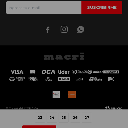
SUSCRIBIRME



© Copyright 2026 / Macri
23
24
25
26
27