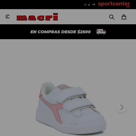
Ir a
