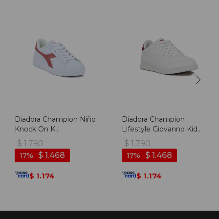
Diadora Champion Niño
Diadora Champion
Knock On K
Lifestyle Giovanno Kids
Blanco/rosado - Blanco-
- Blanco/rojo - Blanco-
$
1.790
$
1.790
rosado
rojo
$
1.468
$
1.468
17
17
1.174
1.174
$
$