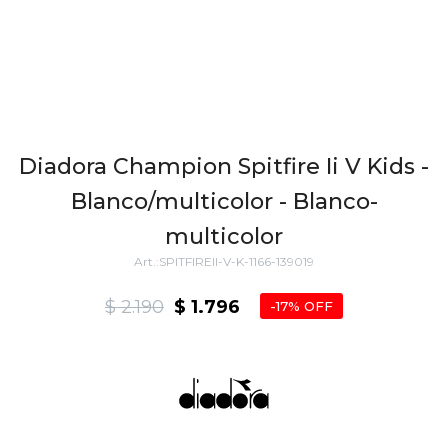
Diadora Champion Spitfire Ii V Kids -
Blanco/multicolor - Blanco-
multicolor
SPITFIREII-V-K-1166-139019
$
2.190
$
1.796
17