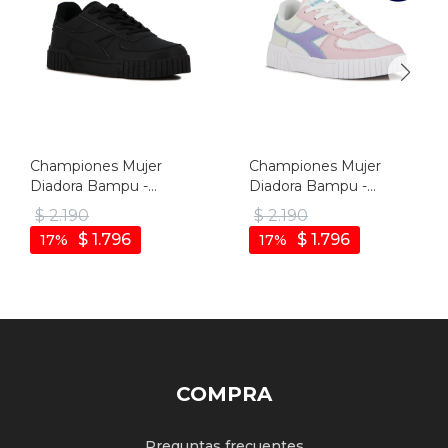
Championes Mujer
Championes Mujer
Diadora Bampu -
Diadora Bampu -
Negro-negro
Blanco-rosado
$
2.190
$
2.190
$
1.796
$
1.796
17
17
COMPRA
Preguntas frecuentes