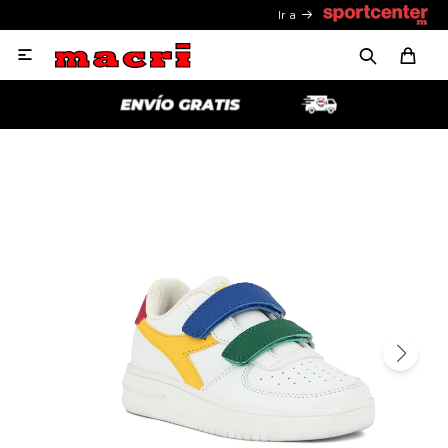
Ir a
