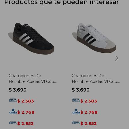
Productos que te pueden interesar
Championes De
Championes De
Hombre Adidas Vl Court
Hombre Adidas Vl Court
Base - Negro-blanco
Base - Blanco-negro
$
3.690
$
3.690
2.583
2.583
$
$
2.768
2.768
$
$
2.952
2.952
$
$