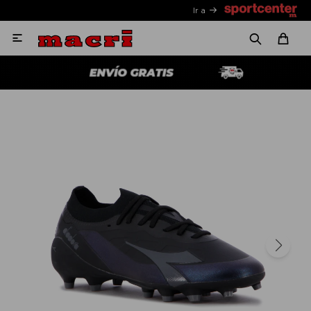
Ir a
