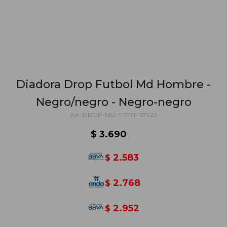
Diadora Drop Futbol Md Hombre -
Negro/negro - Negro-negro
DROP-MD-T-7171-157222
$
3.690
2.583
$
2.768
$
2.952
$