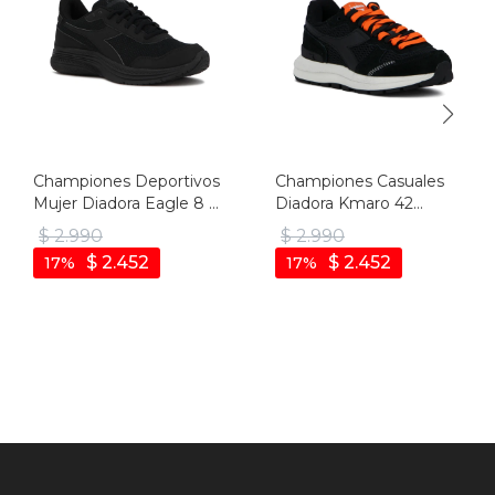
Championes Deportivos
Championes Casuales
Mujer Diadora Eagle 8 -
Diadora Kmaro 42
Negro-negro
Pigskin Wax Unisex -
$
2.990
$
2.990
Negro-negro
$
2.452
$
2.452
17
17