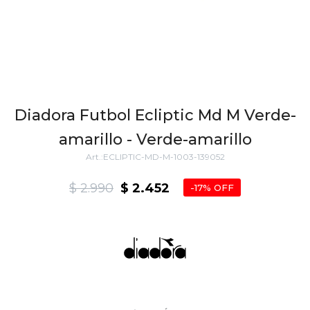
Diadora Futbol Ecliptic Md M Verde-
amarillo - Verde-amarillo
ECLIPTIC-MD-M-1003-139052
$
2.990
$
2.452
17