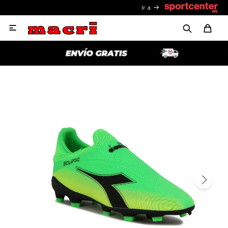
Ir a
