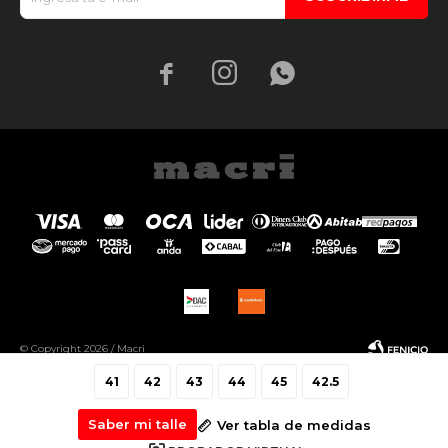



© Copyright 2026 / Macri
41
42
43
44
45
42.5
Saber mi talle
Ver tabla de medidas