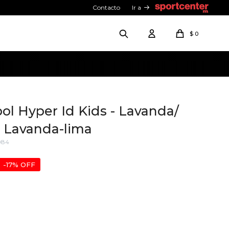
Contacto
Ir a
$
0
ol Hyper Id Kids - Lavanda/
- Lavanda-lima
084
17