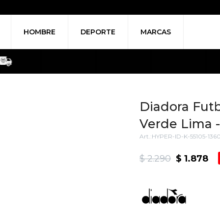
HOMBRE
DEPORTE
MARCAS
Diadora Futb
Verde Lima 
HYPER-ID-K-55105-136
$
2.290
$
1.878