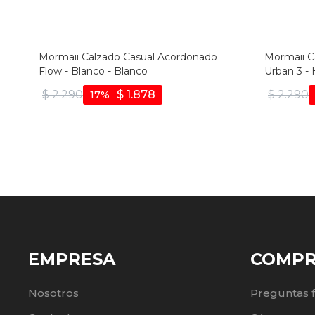
Mormaii Calzado Casual Acordonado
Mormaii C
Flow - Blanco - Blanco
Urban 3 - 
$
2.290
$
1.878
$
2.290
17
EMPRESA
COMP
Nosotros
Preguntas 