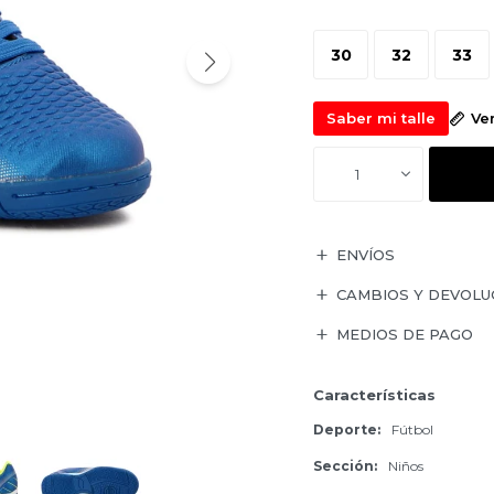
30
32
33
Saber mi talle
Ve
1
ENVÍOS
CAMBIOS Y DEVOLU
MEDIOS DE PAGO
Características
Deporte
Fútbol
Sección
Niños