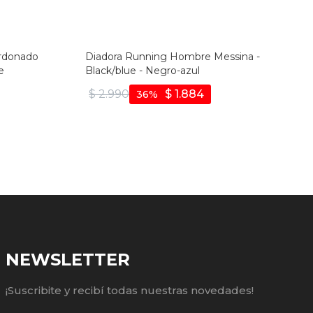
ordonado
Diadora Running Hombre Messina -
e
Black/blue - Negro-azul
$
2.990
$
1.884
36
NEWSLETTER
¡Suscribite y recibí todas nuestras novedades!