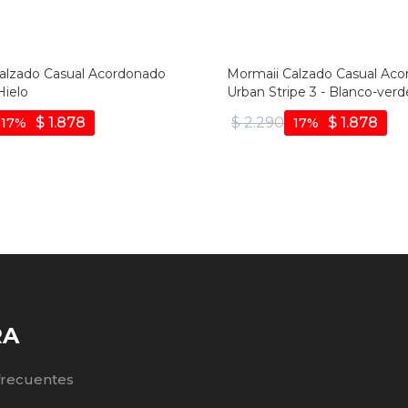
alzado Casual Acordonado
Mormaii Calzado Casual Ac
Hielo
Urban Stripe 3 - Blanco-verd
$
1.878
$
2.290
$
1.878
17
17
RA
frecuentes