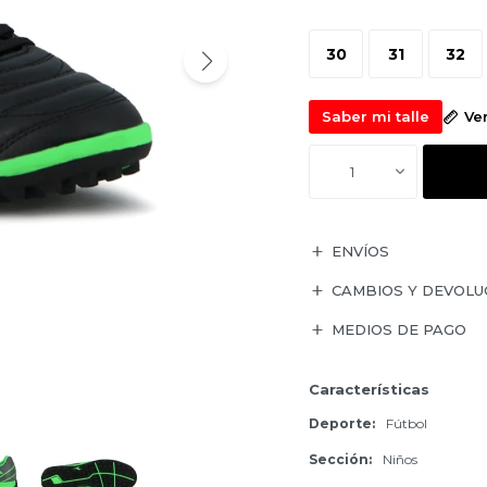
30
31
32
Saber mi talle
Ve
1
ENVÍOS
CAMBIOS Y DEVOLU
MEDIOS DE PAGO
Características
Deporte
Fútbol
Sección
Niños