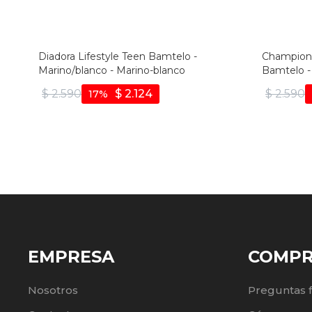
Diadora Lifestyle Teen Bamtelo -
Champione
Marino/blanco - Marino-blanco
Bamtelo -
$
2.590
$
2.124
$
2.590
17
EMPRESA
COMP
Nosotros
Preguntas 