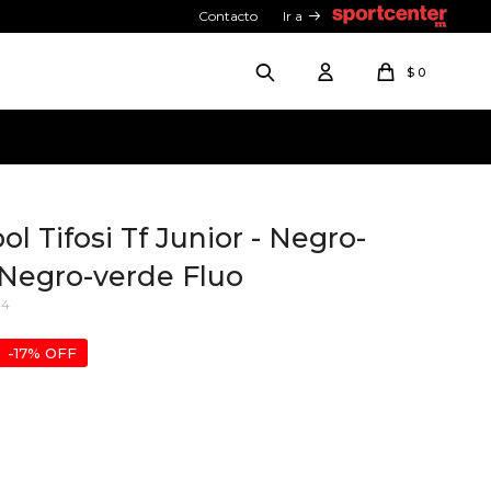
Contacto
Ir a
$
0
l Tifosi Tf Junior - Negro-
 Negro-verde Fluo
14
17