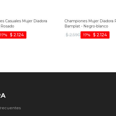
s Casuales Mujer Diadora
Championes Mujer Diadora 
 Rosado
Bamplat - Negro-blanco
$
2.124
$
2.590
$
2.124
17
17
RA
frecuentes