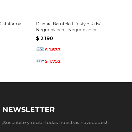
Plataforma
Diadora Bamtelo Lifestyle Kids/
Negro-blanco - Negro-blanco
$
2.190
1.533
$
1.752
$
NEWSLETTER
¡Suscribite y recibí todas nuestras novedades!