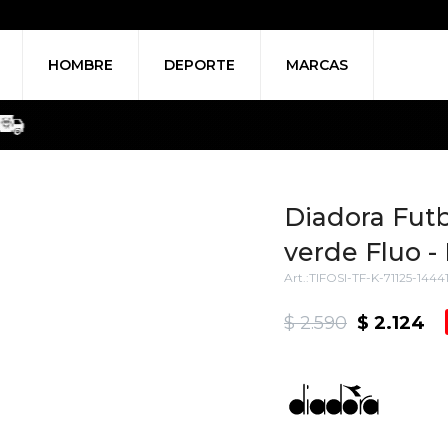
HOMBRE
DEPORTE
MARCAS
Diadora Futbo
verde Fluo -
TIFOSI-TF-K-71125-1444
$
2.590
$
2.124