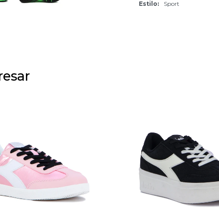
Estilo
Sport
resar