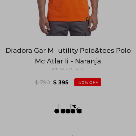
Diadora Gar M -utility Polo&tees Polo
Mc Atlar Ii - Naranja
160299-157501
$
790
$
395
50