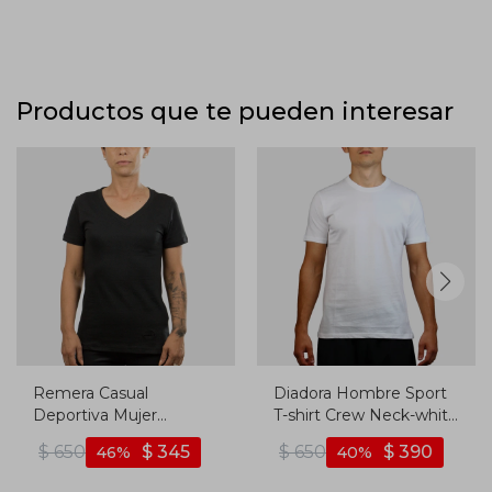
Productos que te pueden interesar
Remera Casual
Diadora Hombre Sport
Deportiva Mujer
T-shirt Crew Neck-white
Diadora - Negro
- Blanco
$
650
$
345
$
650
$
390
46
40