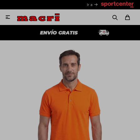
Ir a
