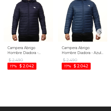
Campera Abrigo
Campera Abrigo
Hombre Diadora -
Hombre Diadora - Azul
Marino
Oscuro
$
2.490
$
2.490
$
2.042
$
2.042
17
17