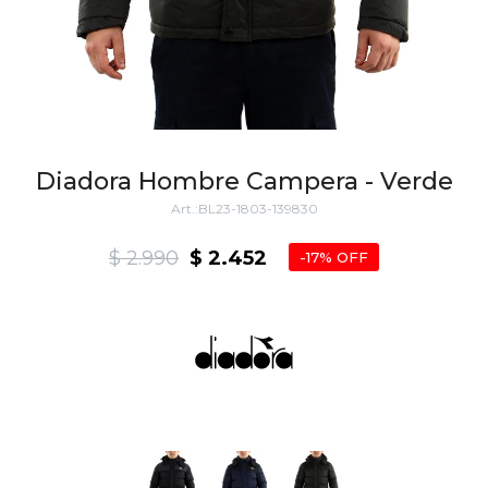
Diadora Hombre Campera - Verde
BL23-1803-139830
$
2.990
$
2.452
17