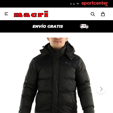
Ir a
