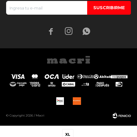
SUSCRIBIRME



© Copyright 2026 / Macri
XL