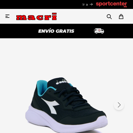
Ir a
