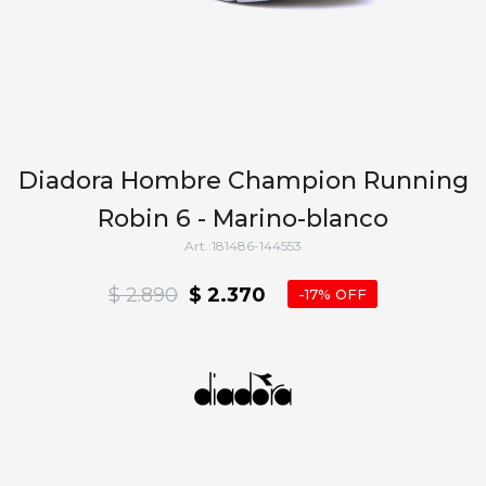
Diadora Hombre Champion Running
Robin 6 - Marino-blanco
181486-144553
$
2.890
$
2.370
17