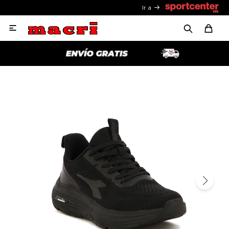
Ir a
