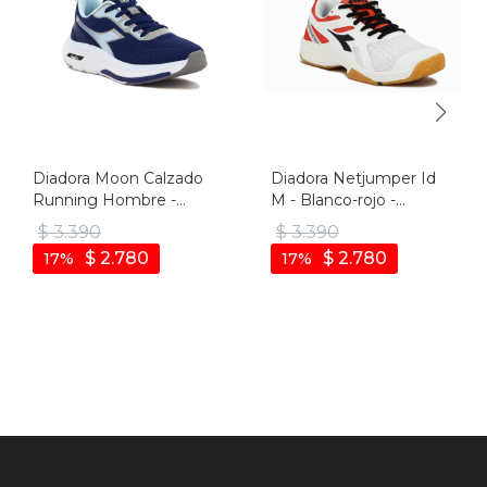
Diadora Moon Calzado
Diadora Netjumper Id
Running Hombre -
M - Blanco-rojo -
Marino/celeste - Marino-
Blanco-rojo
$
3.390
$
3.390
celeste
$
2.780
$
2.780
17
17