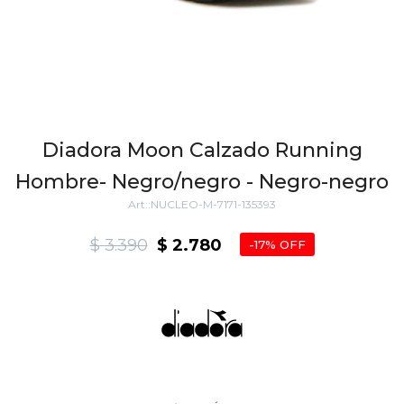
Diadora Moon Calzado Running
Hombre- Negro/negro - Negro-negro
NUCLEO-M-7171-135393
$
3.390
$
2.780
17