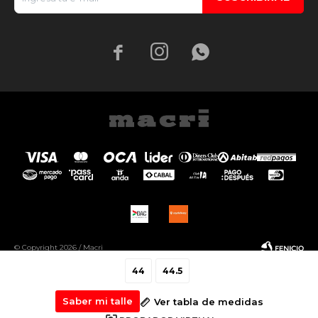



© Copyright 2026 / Macri
44
44.5
Saber mi talle
Ver tabla de medidas