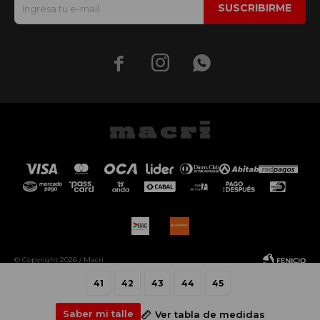
SUSCRIBIRME



© Copyright 2026 / Macri
41
42
43
44
45
Saber mi talle
Ver tabla de medidas