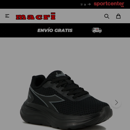
Ir a
