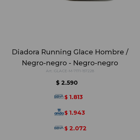
Diadora Running Glace Hombre /
Negro-negro - Negro-negro
GLACE-M-7171-157228
$
2.590
1.813
$
1.943
$
2.072
$