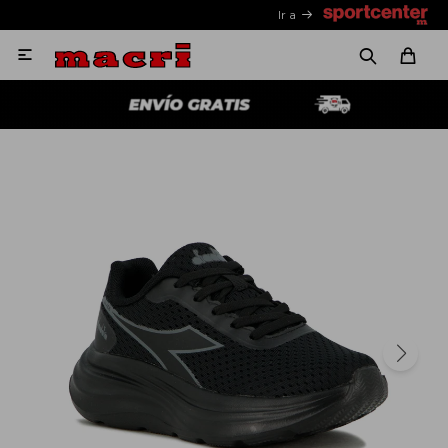
Ir a
