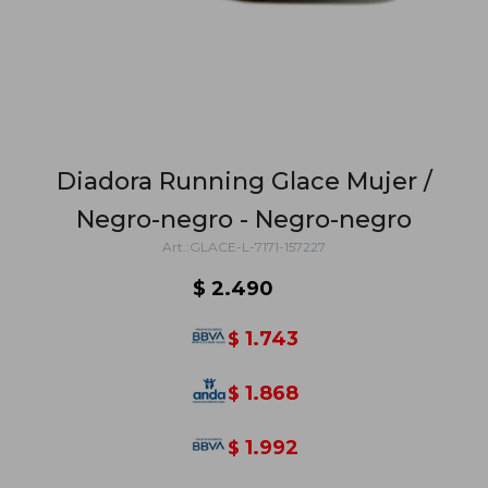
Diadora Running Glace Mujer /
Negro-negro - Negro-negro
GLACE-L-7171-157227
$
2.490
1.743
$
1.868
$
1.992
$