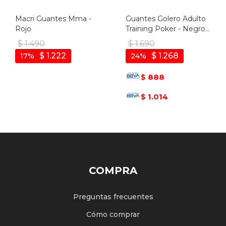
Macri Guantes Mma -
Guantes Golero Adulto
Rojo
Training Poker - Negro-
naranja
$
1.490
$
1.690
$
1.222
$
1.268
17
24
888
$
1.014
$
COMPRA
Preguntas frecuentes
Cómo comprar