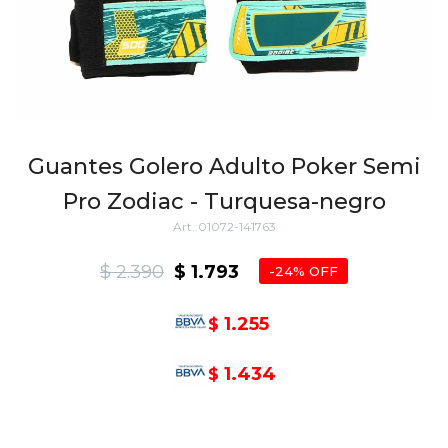
Guantes Golero Adulto Poker Semi
Pro Zodiac - Turquesa-negro
01072-141763
$
2.390
$
1.793
24
1.255
$
1.434
$