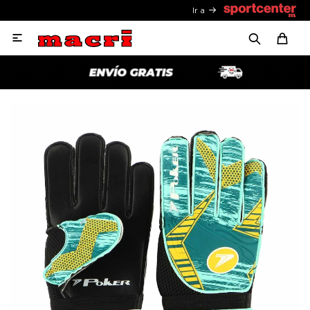
Ir a
