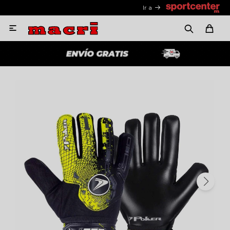
Ir a
