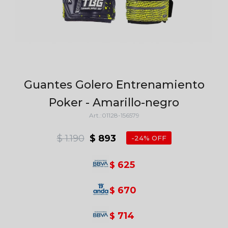
Guantes Golero Entrenamiento
Poker - Amarillo-negro
01128-156579
$
1.190
$
893
24
625
$
670
$
714
$