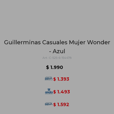
Guillerminas Casuales Mujer Wonder
- Azul
C-525-6-154478
$
1.990
1.393
$
1.493
$
1.592
$