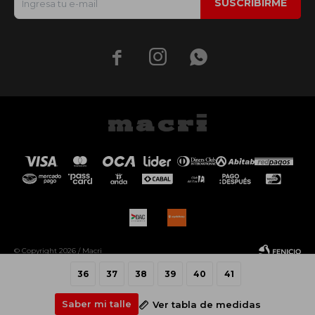
SUSCRIBIRME



© Copyright 2026 / Macri
36
37
38
39
40
41
Saber mi talle
Ver tabla de medidas