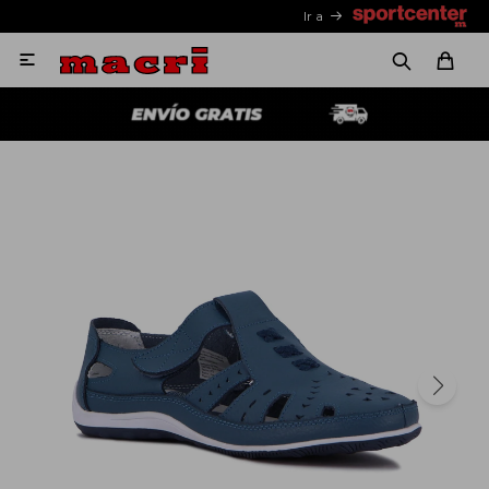
Ir a
