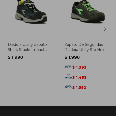
Diadora Utility Zapato
Zapato De Seguridad
Shark Stable Impact
Diadora Utlity S1p Hro
Low S1p - Gris-negro
Src - Gris-verde Fluo
$
1.990
$
1.990
1.393
$
1.493
$
1.592
$