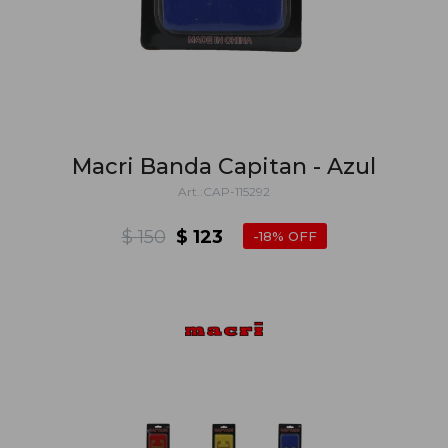
Macri Banda Capitan - Azul
CAP-115292
$
150
$
123
18