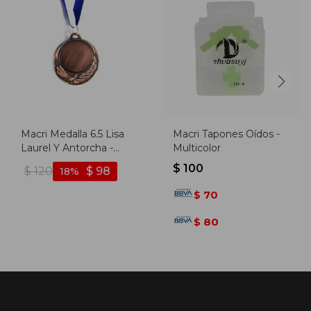
Macri Medalla 6.5 Lisa
Macri Tapones Oídos -
Laurel Y Antorcha -
Multicolor
Bronce
$
100
$
120
$
98
18
70
$
80
$