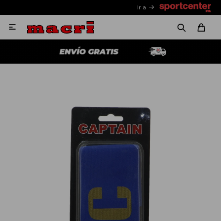
Ir a
