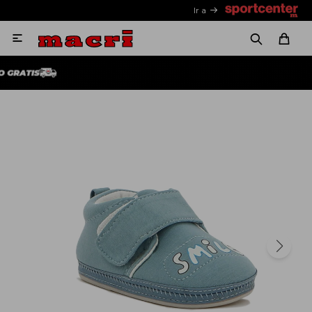
Ir a
