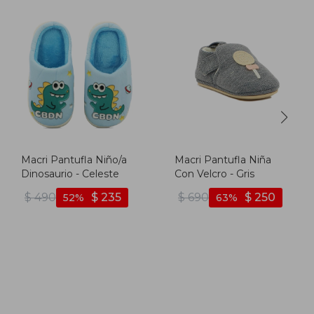
Macri Pantufla Niño/a
Macri Pantufla Niña
Dinosaurio - Celeste
Con Velcro - Gris
$
490
$
235
$
690
$
250
52
63