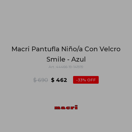
Macri Pantufla Niño/a Con Velcro
Smile - Azul
44466-19-141919
$
690
$
462
33