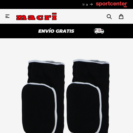
Ir a
