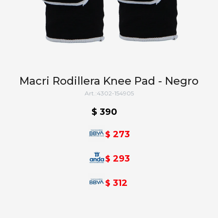
Macri Rodillera Knee Pad - Negro
4302-154905
$
390
273
$
293
$
312
$