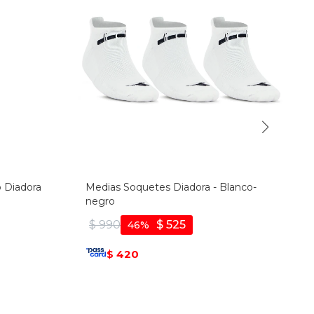
o Diadora
Medias Soquetes Diadora - Blanco-
negro
$
990
$
525
46
420
$