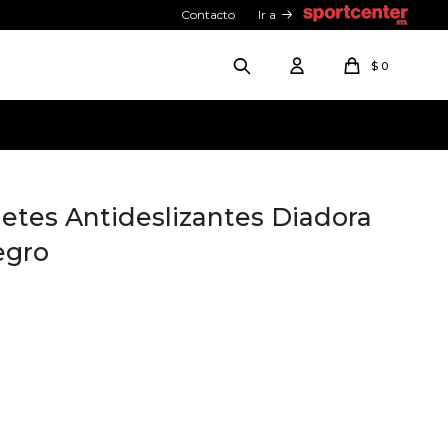
Contacto
Ir a
$
0
etes Antideslizantes Diadora
egro