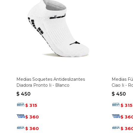
Medias Soquetes Antideslizantes
Medias Fút
Diadora Pronto Ii - Blanco
Ciao Ii - R
$
450
$
450
315
315
$
$
360
36
$
$
360
36
$
$