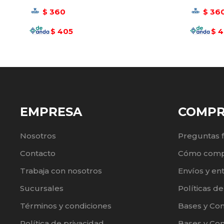
360
36
$
$
405
4
$
$
EMPRESA
COMP
Nosotros
Preguntas 
Contacto
Cómo comp
Trabaja con nosotros
Envíos y en
Sucursales
Políticas d
Términos y condiciones
Bases y Co
Política de privacidad
Bases y Con