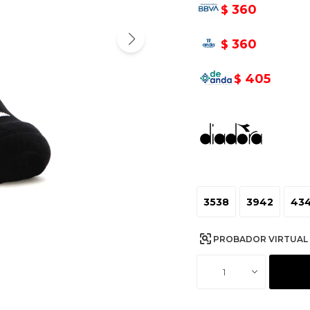
360
$
360
$
405
$
3538
3942
43
PROBADOR VIRTUAL
1