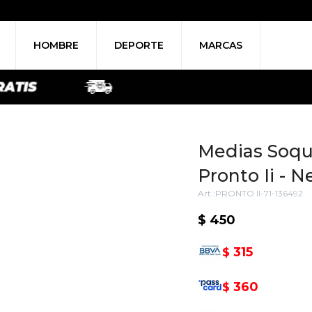
HOMBRE
DEPORTE
MARCAS
Medias Soqu
Pronto Ii - N
PRONTO II-71-136492
$
450
315
$
360
$