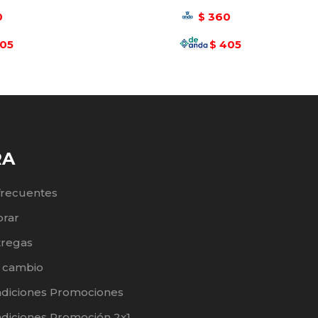
0
360
$
05
405
$
RA
frecuentes
rar
tregas
e cambio
ndiciones Promociones
diciones Promoción 2x1