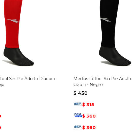
bol Sin Pie Adulto Diadora
Medias Fútbol Sin Pie Adult
ojo
Ciao Ii - Negro
$
450
315
$
0
360
$
0
360
$